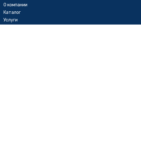
О компании
Каталог
Услуги
Cтатьи
Контакты
Политика использования cookie файлов
Каталог
Чиллеры и фанкойлы
VRF системы
Вентиляционные установки
Компрессорно конденсаторные блоки
Прецизионные кондиционеры
Вентиляторы общепромышленные
Дымоудаление
Тепловое оборудование
Градирни
Политика обработки персональных данных